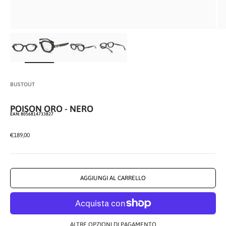
INGRANDISCI
IMMAGINE
BUSTOUT
POISON ORO - NERO
EAN: 8056814733827
PREZZO SCONTATO
€189,00
AGGIUNGI AL CARRELLO
ALTRE OPZIONI DI PAGAMENTO