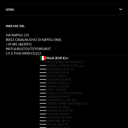
LEGAL
MAR.VAS SRL
VIA NAPOLI 131
80013 CASALNUOVO DI NAPOLI (NA)
+39 081 18639971
INFO@BUSTOUTEYEWEAR.IT
C.F. E P.IVA 09095731213
ITALIA (EUR €)
PAESE/AREA GEOGRAFICA
ARABIA SAUDITA (SAR ر.س)
AUSTRALIA (AUD $)
AUSTRIA (EUR €)
BELGIO (EUR €)
BULGARIA (EUR €)
CANADA (CAD $)
CECHIA (CZK KČ)
CIPRO (EUR €)
COREA DEL SUD (KRW ₩)
CROAZIA (EUR €)
DANIMARCA (DKK KR.)
EMIRATI ARABI UNITI (AED د.إ)
ESTONIA (EUR €)
FINLANDIA (EUR €)
FRANCIA (EUR €)
GERMANIA (EUR €)
GIAPPONE (JPY ¥)
GRECIA (EUR €)
IRLANDA (EUR €)