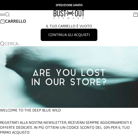
VAI AL CONTENUTO
SPEDIZIONE GRATIS
BUSTOUT EYEWEAR
CERCA
CA
MENÙ
CARRELLO
IL TUO CARRELLO È VUOTO
CONTINUA GLI ACQUISTI
CERCA...
WELCOME TO THE DEEP BLUE WILD
REGISTRATI ALLA NOSTRA NEWSLETTER, RICEVERAI SEMPRE AGGIORNAMENTI E
OFFERTE DEDICATE. IN PIÙ OTTIENI UN CODICE SCONTO DEL -10% PER IL TUO
PRIMO ACQUISTO