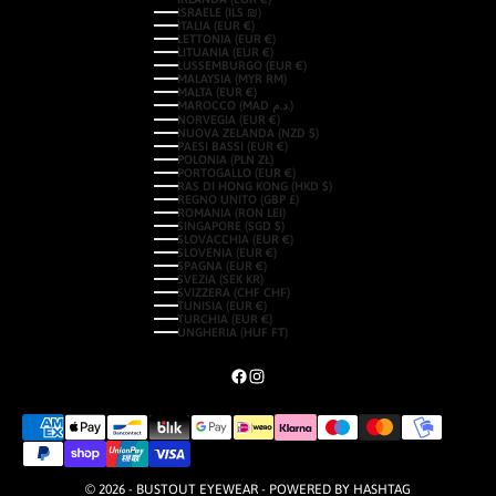
ISRAELE (ILS ₪)
ITALIA (EUR €)
LETTONIA (EUR €)
LITUANIA (EUR €)
LUSSEMBURGO (EUR €)
MALAYSIA (MYR RM)
MALTA (EUR €)
MAROCCO (MAD د.م.)
NORVEGIA (EUR €)
NUOVA ZELANDA (NZD $)
PAESI BASSI (EUR €)
POLONIA (PLN ZŁ)
PORTOGALLO (EUR €)
RAS DI HONG KONG (HKD $)
REGNO UNITO (GBP £)
ROMANIA (RON LEI)
SINGAPORE (SGD $)
SLOVACCHIA (EUR €)
SLOVENIA (EUR €)
SPAGNA (EUR €)
SVEZIA (SEK KR)
SVIZZERA (CHF CHF)
TUNISIA (EUR €)
TURCHIA (EUR €)
UNGHERIA (HUF FT)
© 2026 - BUSTOUT EYEWEAR - POWERED BY
HASHTAG