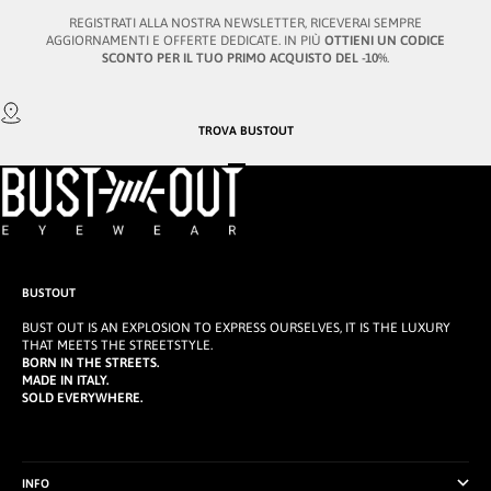
REGISTRATI ALLA NOSTRA NEWSLETTER, RICEVERAI SEMPRE
AGGIORNAMENTI E OFFERTE DEDICATE. IN PIÙ
OTTIENI UN CODICE
SCONTO PER IL TUO PRIMO ACQUISTO DEL -10%
.
TROVA
BUSTOUT
VAI ALL'ARTICOLO 1
VAI ALL'ARTICOLO 2
VAI ALL'ARTICOLO 3
BUSTOUT
BUST OUT IS AN EXPLOSION TO EXPRESS OURSELVES, IT IS THE LUXURY
THAT MEETS THE STREETSTYLE.
BORN IN THE STREETS.
MADE IN ITALY.
SOLD EVERYWHERE.
INFO