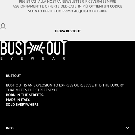
REGISTRATI ALLA NOSTRA NEWSLETTER, RICEVERAI SEMPRE
AGGIORNAMENTI E OFFERTE DEDICATE. IN PIÙ
OTTIENI UN CODICE
SCONTO PER IL TUO PRIMO ACQUISTO DEL -10%
.
TROVA
BUSTOUT
VAI ALL'ARTICOLO 1
VAI ALL'ARTICOLO 2
VAI ALL'ARTICOLO 3
BUSTOUT
BUST OUT IS AN EXPLOSION TO EXPRESS OURSELVES, IT IS THE LUXURY
THAT MEETS THE STREETSTYLE.
BORN IN THE STREETS.
MADE IN ITALY.
SOLD EVERYWHERE.
INFO