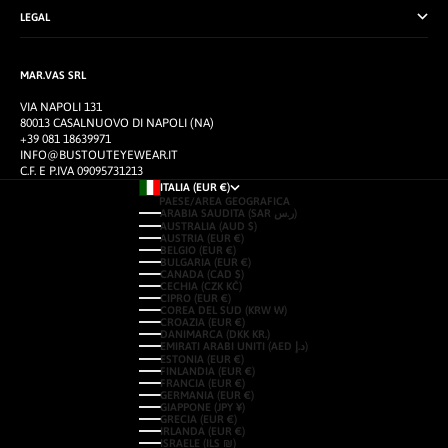
LEGAL
MAR.VAS SRL
VIA NAPOLI 131
80013 CASALNUOVO DI NAPOLI (NA)
+39 081 18639971
INFO@BUSTOUTEYEWEAR.IT
C.F. E P.IVA 09095731213
ITALIA (EUR €)
PAESE/AREA GEOGRAFICA
ARABIA SAUDITA (SAR ر.س)
AUSTRALIA (AUD $)
AUSTRIA (EUR €)
BELGIO (EUR €)
BULGARIA (EUR €)
CANADA (CAD $)
CECHIA (CZK KČ)
CIPRO (EUR €)
COREA DEL SUD (KRW ₩)
CROAZIA (EUR €)
DANIMARCA (DKK KR.)
EMIRATI ARABI UNITI (AED د.إ)
ESTONIA (EUR €)
FINLANDIA (EUR €)
FRANCIA (EUR €)
GERMANIA (EUR €)
GIAPPONE (JPY ¥)
GRECIA (EUR €)
IRLANDA (EUR €)
ISRAELE (ILS ₪)