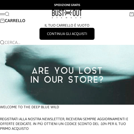
VAI AL CONTENUTO
SPEDIZIONE GRATIS
BUSTOUT EYEWEAR
CERCA
CA
MENÙ
CARRELLO
IL TUO CARRELLO È VUOTO
CONTINUA GLI ACQUISTI
CERCA...
WELCOME TO THE DEEP BLUE WILD
REGISTRATI ALLA NOSTRA NEWSLETTER, RICEVERAI SEMPRE AGGIORNAMENTI E
OFFERTE DEDICATE. IN PIÙ OTTIENI UN CODICE SCONTO DEL -10% PER IL TUO
PRIMO ACQUISTO