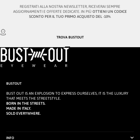
REGISTRATI ALLA NOSTRA NEWSLETTER, RICEVERAI SEMPRE
AGGIORNAMENTI E OFFERTE DEDICATE. IN PIÙ
OTTIENI UN CODICE
SCONTO PER IL TUO PRIMO ACQUISTO DEL -10%
.
TROVA
BUSTOUT
VAI ALL'ARTICOLO 1
VAI ALL'ARTICOLO 2
VAI ALL'ARTICOLO 3
BUSTOUT
BUST OUT IS AN EXPLOSION TO EXPRESS OURSELVES, IT IS THE LUXURY
THAT MEETS THE STREETSTYLE.
BORN IN THE STREETS.
MADE IN ITALY.
SOLD EVERYWHERE.
INFO