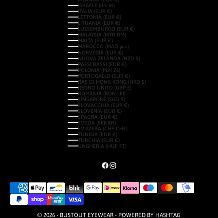
ISRAELE (ILS ₪)
ITALIA (EUR €)
LETTONIA (EUR €)
LITUANIA (EUR €)
LUSSEMBURGO (EUR €)
MALAYSIA (MYR RM)
MALTA (EUR €)
MAROCCO (MAD د.م.)
NORVEGIA (EUR €)
NUOVA ZELANDA (NZD $)
PAESI BASSI (EUR €)
POLONIA (PLN ZŁ)
PORTOGALLO (EUR €)
RAS DI HONG KONG (HKD $)
REGNO UNITO (GBP £)
ROMANIA (RON LEI)
SINGAPORE (SGD $)
SLOVACCHIA (EUR €)
SLOVENIA (EUR €)
SPAGNA (EUR €)
SVEZIA (SEK KR)
SVIZZERA (CHF CHF)
TUNISIA (EUR €)
TURCHIA (EUR €)
UNGHERIA (HUF FT)
© 2026 - BUSTOUT EYEWEAR - POWERED BY
HASHTAG