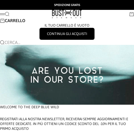
VAI AL CONTENUTO
SPEDIZIONE GRATIS
BUSTOUT EYEWEAR
CERCA
CA
MENÙ
CARRELLO
IL TUO CARRELLO È VUOTO
CONTINUA GLI ACQUISTI
CERCA...
WELCOME TO THE DEEP BLUE WILD
REGISTRATI ALLA NOSTRA NEWSLETTER, RICEVERAI SEMPRE AGGIORNAMENTI E
OFFERTE DEDICATE. IN PIÙ OTTIENI UN CODICE SCONTO DEL -10% PER IL TUO
PRIMO ACQUISTO