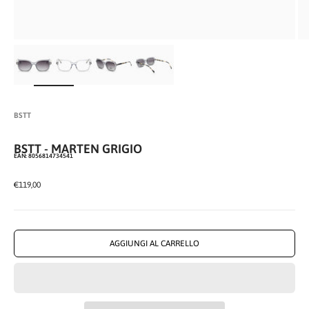
INGRANDISCI
IMMAGINE
BSTT
BSTT - MARTEN GRIGIO
EAN: 8056814734541
PREZZO SCONTATO
€119,00
AGGIUNGI AL CARRELLO