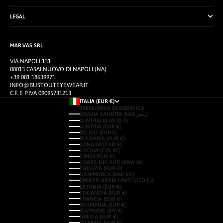
LEGAL
MAR.VAS SRL
VIA NAPOLI 131
80013 CASALNUOVO DI NAPOLI (NA)
+39 081 18639971
INFO@BUSTOUTEYEWEAR.IT
C.F. E P.IVA 09095731213
ITALIA (EUR €)
PAESE/AREA GEOGRAFICA
ARABIA SAUDITA (SAR ر.س)
AUSTRALIA (AUD $)
AUSTRIA (EUR €)
BELGIO (EUR €)
BULGARIA (EUR €)
CANADA (CAD $)
CECHIA (CZK KČ)
CIPRO (EUR €)
COREA DEL SUD (KRW ₩)
CROAZIA (EUR €)
DANIMARCA (DKK KR.)
EMIRATI ARABI UNITI (AED د.إ)
ESTONIA (EUR €)
FINLANDIA (EUR €)
FRANCIA (EUR €)
GERMANIA (EUR €)
GIAPPONE (JPY ¥)
GRECIA (EUR €)
IRLANDA (EUR €)