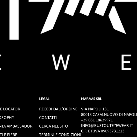
LEGAL
MAR.VAS SRL
E LOCATOR
RECEDI DALL’ORDINE
VIA NAPOLI 131
80013 CASALNUOVO DI NAPOLI
OSOPHY
CONTATTI
+39 081 18639971
INFO@BUSTOUTEYEWEAR.IT
NTA AMBASSADOR
CERCA NEL SITO
C.F. E P.IVA 09095731213
I E FIERE
TERMINI E CONDIZIONI