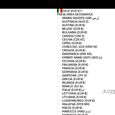
ITALIA (EUR €)
PAESE/AREA GEOGRAFICA
ARABIA SAUDITA (SAR ر.س)
AUSTRALIA (AUD $)
AUSTRIA (EUR €)
BELGIO (EUR €)
BULGARIA (EUR €)
CANADA (CAD $)
CECHIA (CZK KČ)
CIPRO (EUR €)
COREA DEL SUD (KRW ₩)
CROAZIA (EUR €)
DANIMARCA (DKK KR.)
EMIRATI ARABI UNITI (AED د.إ)
ESTONIA (EUR €)
FINLANDIA (EUR €)
FRANCIA (EUR €)
GERMANIA (EUR €)
GIAPPONE (JPY ¥)
GRECIA (EUR €)
IRLANDA (EUR €)
ISRAELE (ILS ₪)
ITALIA (EUR €)
ACCEDI
CERC
CA
LETTONIA (EUR €)
LITUANIA (EUR €)
LUSSEMBURGO (EUR €)
MALAYSIA (MYR RM)
MALTA (EUR €)
MAROCCO (MAD د.م.)