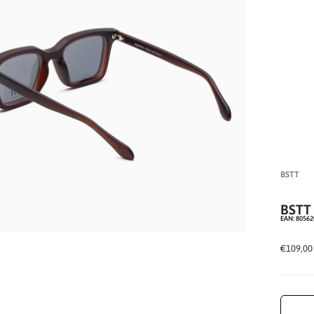
BSTT
BSTT
EAN: 8056
INGRANDISCI
PREZZO
€109,00
IMMAGINE