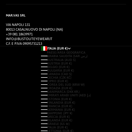
MAR.VAS SRL
VIA NAPOLI 131
80013 CASALNUOVO DI NAPOLI (NA)
+39 081 18639971
INFO@BUSTOUTEYEWEAR.IT
C.F. E P.IVA 09095731213
ITALIA (EUR €)
PAESE/AREA GEOGRAFICA
ARABIA SAUDITA (SAR ر.س)
AUSTRALIA (AUD $)
AUSTRIA (EUR €)
BELGIO (EUR €)
BULGARIA (EUR €)
CANADA (CAD $)
CECHIA (CZK KČ)
CIPRO (EUR €)
COREA DEL SUD (KRW ₩)
CROAZIA (EUR €)
DANIMARCA (DKK KR.)
EMIRATI ARABI UNITI (AED د.إ)
ESTONIA (EUR €)
FINLANDIA (EUR €)
FRANCIA (EUR €)
GERMANIA (EUR €)
GIAPPONE (JPY ¥)
GRECIA (EUR €)
IRLANDA (EUR €)
ISRAELE (ILS ₪)
ITALIA (EUR €)
LETTONIA (EUR €)