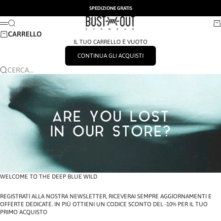
VAI AL CONTENUTO
SPEDIZIONE GRATIS
BUSTOUT EYEWEAR
CERCA
CA
MENÙ
CARRELLO
IL TUO CARRELLO È VUOTO
CONTINUA GLI ACQUISTI
CERCA...
WELCOME TO THE DEEP BLUE WILD
REGISTRATI ALLA NOSTRA NEWSLETTER, RICEVERAI SEMPRE AGGIORNAMENTI E
OFFERTE DEDICATE. IN PIÙ OTTIENI UN CODICE SCONTO DEL -10% PER IL TUO
PRIMO ACQUISTO