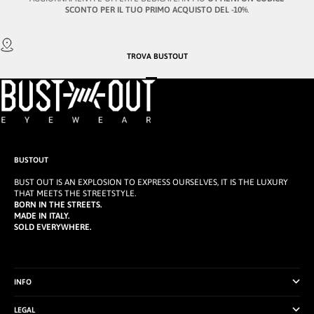
SCONTO PER IL TUO PRIMO ACQUISTO DEL -10%
.
TROVA
BUSTOUT
VAI ALL'ARTICOLO 1
VAI ALL'ARTICOLO 2
VAI ALL'ARTICOLO 3
BUSTOUT
BUST OUT IS AN EXPLOSION TO EXPRESS OURSELVES, IT IS THE LUXURY
THAT MEETS THE STREETSTYLE.
BORN IN THE STREETS.
MADE IN ITALY.
SOLD EVERYWHERE.
INFO
LEGAL