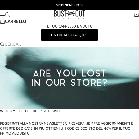
VAI AL CONTENUTO
SPEDIZIONE GRATIS
BUSTOUT EYEWEAR
CERCA
CA
MENÙ
CARRELLO
IL TUO CARRELLO È VUOTO
CONTINUA GLI ACQUISTI
CERCA...
WELCOME TO THE DEEP BLUE WILD
REGISTRATI ALLA NOSTRA NEWSLETTER, RICEVERAI SEMPRE AGGIORNAMENTI E
OFFERTE DEDICATE. IN PIÙ OTTIENI UN CODICE SCONTO DEL -10% PER IL TUO
PRIMO ACQUISTO