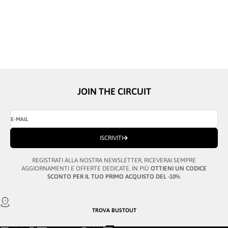
BUSTOUT
BONNIE ARGENTO - NERO
PREZZO SCONTATO
€229,00
JOIN THE CIRCUIT
E-MAIL
ISCRIVITI
REGISTRATI ALLA NOSTRA NEWSLETTER, RICEVERAI SEMPRE
AGGIORNAMENTI E OFFERTE DEDICATE. IN PIÙ
OTTIENI UN CODICE
SCONTO PER IL TUO PRIMO ACQUISTO DEL -10%
.
TROVA
BUSTOUT