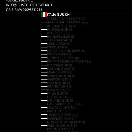
+39 081 18639971
INFO@BUSTOUTEYEWEAR.IT
C.F. E P.IVA 09095731213
ITALIA (EUR €)
PAESE/AREA GEOGRAFICA
ARABIA SAUDITA (SAR ر.س)
AUSTRALIA (AUD $)
AUSTRIA (EUR €)
BELGIO (EUR €)
BULGARIA (EUR €)
CANADA (CAD $)
CECHIA (CZK KČ)
CIPRO (EUR €)
COREA DEL SUD (KRW ₩)
CROAZIA (EUR €)
DANIMARCA (DKK KR.)
EMIRATI ARABI UNITI (AED د.إ)
ESTONIA (EUR €)
FINLANDIA (EUR €)
FRANCIA (EUR €)
GERMANIA (EUR €)
GIAPPONE (JPY ¥)
GRECIA (EUR €)
IRLANDA (EUR €)
ISRAELE (ILS ₪)
ITALIA (EUR €)
LETTONIA (EUR €)
LITUANIA (EUR €)
LUSSEMBURGO (EUR €)
MALAYSIA (MYR RM)
MALTA (EUR €)
MAROCCO (MAD د.م.)
NORVEGIA (EUR €)
NUOVA ZELANDA (NZD $)
PAESI BASSI (EUR €)
POLONIA (PLN ZŁ)