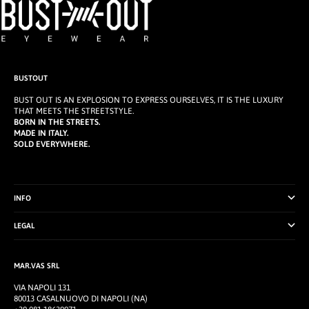
VAI ALL'ARTICOLO 1
VAI ALL'ARTICOLO 2
VAI ALL'ARTICOLO 3
BUSTOUT
BUST OUT IS AN EXPLOSION TO EXPRESS OURSELVES, IT IS THE LUXURY
THAT MEETS THE STREETSTYLE.
BORN IN THE STREETS.
MADE IN ITALY.
SOLD EVERYWHERE.
INFO
LEGAL
MAR.VAS SRL
VIA NAPOLI 131
80013 CASALNUOVO DI NAPOLI (NA)